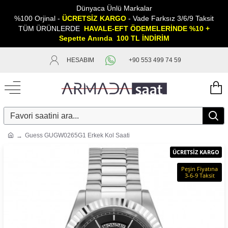
Dünyaca Ünlü Markalar
%100 Orjinal -
ÜCRETSİZ KARGO
- Vade Farksız 3/6/9 Taksit
TÜM ÜRÜNLERDE
HAVALE-EFT ÖDEMELERİNDE %10 +
Sepette
A
nında 100 TL İNDİRİM
HESABIM
+90 553 499 74 59
Guess GUGW0265G1 Erkek Kol Saati
ÜCRETSİZ KARGO
Peşin Fiyatına
3-6-9 Taksit