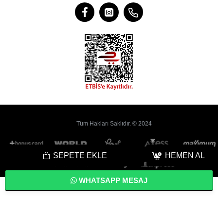
Tüm Hakları Saklıdır. © 2024
SEPETE EKLE
HEMEN AL
WHATSAPP MESAJ
Bu
Web Sitesi
Yoyobi
® Gelişmiş
E-Ticaret
sistemleri ile hazırlanmıştır.