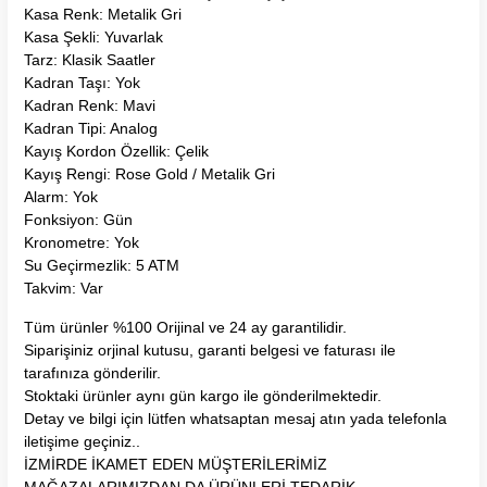
Kasa Renk: Metalik Gri
Kasa Şekli: Yuvarlak
Tarz: Klasik Saatler
Kadran Taşı: Yok
Kadran Renk: Mavi
Kadran Tipi: Analog
Kayış Kordon Özellik: Çelik
Kayış Rengi: Rose Gold / Metalik Gri
Alarm: Yok
Fonksiyon: Gün
Kronometre: Yok
Su Geçirmezlik: 5 ATM
Takvim: Var
Tüm ürünler %100 Orijinal ve 24 ay garantilidir.
Siparişiniz orjinal kutusu, garanti belgesi ve faturası ile
tarafınıza gönderilir.
Stoktaki ürünler aynı gün kargo ile gönderilmektedir.
Detay ve bilgi için lütfen whatsaptan mesaj atın yada telefonla
iletişime geçiniz..
İZMİRDE İKAMET EDEN MÜŞTERİLERİMİZ
MAĞAZALARIMIZDAN DA ÜRÜNLERİ TEDARİK