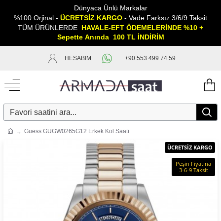
Dünyaca Ünlü Markalar
%100 Orjinal -
ÜCRETSİZ KARGO
- Vade Farksız 3/6/9 Taksit
TÜM ÜRÜNLERDE
HAVALE-EFT ÖDEMELERİNDE %10 +
Sepette
A
nında 100 TL İNDİRİM
HESABIM
+90 553 499 74 59
Guess GUGW0265G12 Erkek Kol Saati
ÜCRETSİZ KARGO
Peşin Fiyatına
3-6-9 Taksit