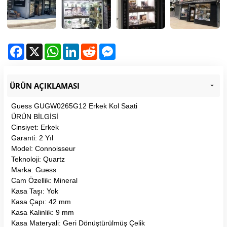
Facebook
X
WhatsApp
LinkedIn
Reddit
Messenger
ÜRÜN AÇIKLAMASI
Guess GUGW0265G12 Erkek Kol Saati
ÜRÜN BİLGİSİ
Cinsiyet: Erkek
Garanti: 2 Yıl
Model: Connoisseur
Teknoloji: Quartz
Marka: Guess
Cam Özellik: Mineral
Kasa Taşı: Yok
Kasa Çapı: 42 mm
Kasa Kalinlik: 9 mm
Kasa Materyali: Geri Dönüştürülmüş Çelik