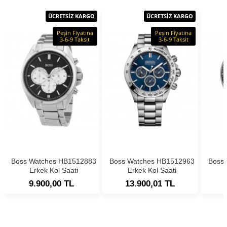
ÜCRETSİZ KARGO
ÜCRETSİZ KARGO
Peşin Fiyatına
Peşin Fiyatına
3-6-9 Taksit
3-6-9 Taksit
Boss Watches HB1512883
Boss Watches HB1512963
Boss
Erkek Kol Saati
Erkek Kol Saati
9.900,00 TL
13.900,01 TL