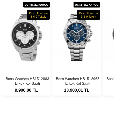
ÜCRETSİZ KARGO
ÜCRETSİZ KARGO
Peşin Fiyatına
Peşin Fiyatına
3-6-9 Taksit
3-6-9 Taksit
Boss Watches HB1512883
Boss Watches HB1512963
Boss
Erkek Kol Saati
Erkek Kol Saati
9.900,00 TL
13.900,01 TL