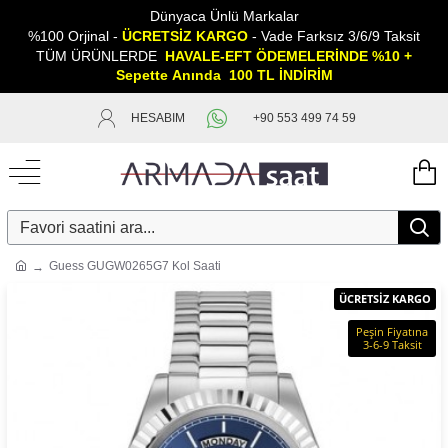
Dünyaca Ünlü Markalar
%100 Orjinal -
ÜCRETSİZ KARGO
- Vade Farksız 3/6/9 Taksit
TÜM ÜRÜNLERDE
HAVALE-EFT ÖDEMELERİNDE %10 +
Sepette
A
nında 100 TL İNDİRİM
HESABIM
+90 553 499 74 59
Guess GUGW0265G7 Kol Saati
ÜCRETSİZ KARGO
Peşin Fiyatına
3-6-9 Taksit