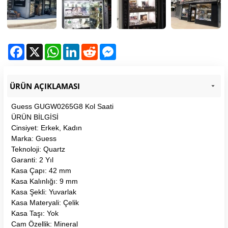
Facebook
X
WhatsApp
LinkedIn
Reddit
Messenger
ÜRÜN AÇIKLAMASI
Guess GUGW0265G8 Kol Saati
ÜRÜN BİLGİSİ
Cinsiyet: Erkek, Kadın
Marka: Guess
Teknoloji: Quartz
Garanti: 2 Yıl
Kasa Çapı: 42 mm
Kasa Kalınlığı: 9 mm
Kasa Şekli: Yuvarlak
Kasa Materyali: Çelik
Kasa Taşı: Yok
Cam Özellik: Mineral