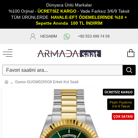
Dünyaca Ünlü Markalar
%100 Orjinal -
ÜCRETSİZ KARGO
- Vade Farksız 3/6/9 Taksit
TÜM ÜRÜNLERDE
HAVALE-EFT ÖDEMELERİNDE %10 +
Sepette
A
nında 100 TL İNDİRİM
HESABIM
+90 553 499 74 59
Guess GUGW0265G8 Erkek Kol Saati
ÜCRETSİZ KARGO
Peşin Fiyatına
3-6-9 Taksit
ÇOK SATAN