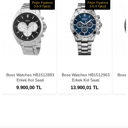
Peşin Fiyatına
Peşin Fiyatına
3-6-9 Taksit
3-6-9 Taksit
Boss Watches HB1512883
Boss Watches HB1512963
Boss
Erkek Kol Saati
Erkek Kol Saati
9.900,00 TL
13.900,01 TL