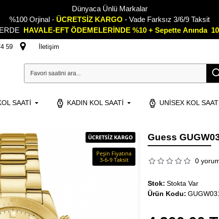
Dünyaca Ünlü Markalar
%100 Orjinal -
ÜCRETSİZ KARGO
- Vade Farksız 3/6/9 Taksit
LERDE
HAVALE-EFT ÖDEMELERİNDE %10 + Sepette
A
nında 10
74 59
İletişim
OL SAATI
KADIN KOL SAATI
UNISEX KOL SAAT
Guess GUGW031
ÜCRETSİZ KARGO
Peşin Fiyatına
3-6-9 Taksit
0 yoru
Stok:
Stokta Var
Ürün Kodu:
GUGW03