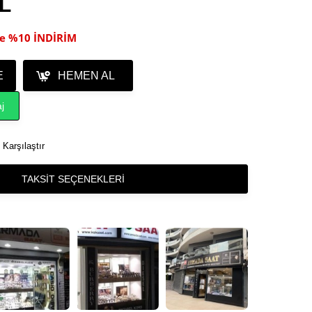
TL
ile %10 İNDİRİM
E
HEMEN AL
j
Karşılaştır
TAKSIT SEÇENEKLERI