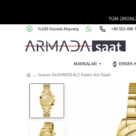
TÜM ÜRÜN
%100 Güvenli Alışveriş
+90 553 499 
MARKALAR
ERKEK K
Guess GUGW0314L2 Kadın Kol Saati