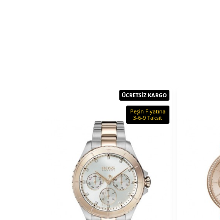
ÜCRETSİZ KARGO
Peşin Fiyatına
3-6-9 Taksit