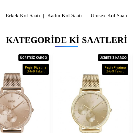
Erkek Kol Saati
|
Kadın Kol Saati
|
Unisex Kol Saati
KATEGORIDE KI SAATLERI
ÜCRETSİZ KARGO
ÜCRETSİZ KARGO
Peşin Fiyatına
Peşin Fiyatına
3-6-9 Taksit
3-6-9 Taksit