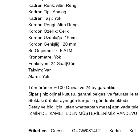
Kadran Renk: Altın Rengi
Kadran Tipi: Analog
Kadran Taşı: Yok
Kordon Rengi: Altın Rengi
Kordon Özellik: Çelik
Kordon Uzunluğu: 19 cm
Kordon Genişliği: 20 mm
Su Geçirmezlik: 5 ATM
Kronometre: Yok
Fonksiyon: 24 Saat|Gün
Takvim: Var
Alarm: Yok
Tüm ürünler %100 Oriinal ve 24 ay garantilidir.
Siparişiniz orjinal kutusu, garanti belgesi ve faturası ile t
Stoktaki ürünler aynı gün kargo ile gönderilmektedir.
Detay ve bilgi için lütfen whatsaptan mesaj atın yada tele
İZMİR'DE İKAMET EDEN MÜŞTERİLERİMİZ RANDEVU 
Etiketler:
Guess
GUGW0314L2
Kadın
Kol