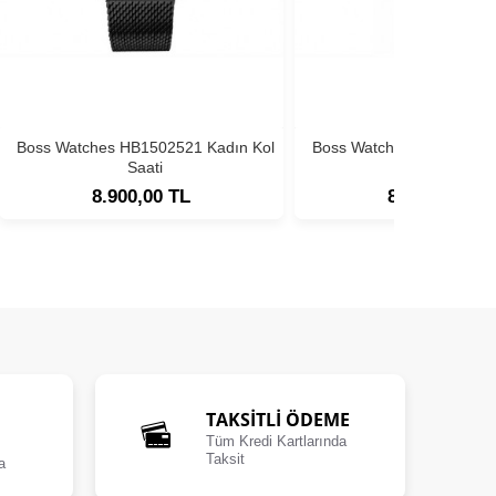
Boss Watches HB1502521 Kadın Kol
Boss Watches HB1502593
Saati
Saati
8.900,00 TL
8.900,00 TL
TAKSİTLİ ÖDEME
Tüm Kredi Kartlarında
Taksit
a