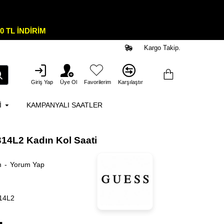
0 TL İNDİRİM
Kargo Takip.
Giriş Yap
Üye Ol
Favorilerim
Karşılaştır
I
KAMPANYALI SAATLER
4L2 Kadın Kol Saati
m
-
Yorum Yap
14L2