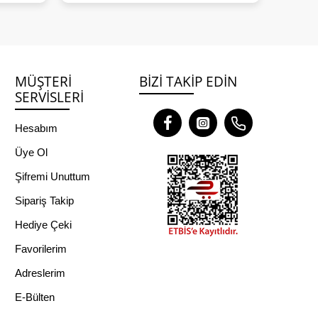
MÜŞTERI
BIZI TAKIP EDIN
SERVISLERI
Hesabım
Üye Ol
Şifremi Unuttum
Sipariş Takip
Hediye Çeki
Favorilerim
Adreslerim
E-Bülten