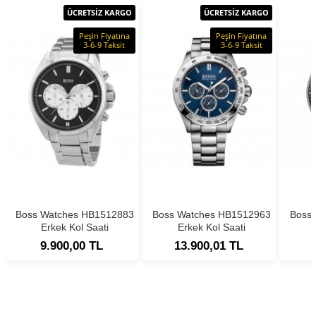
ÜCRETSİZ KARGO
ÜCRETSİZ KARGO
Peşin Fiyatına
Peşin Fiyatına
3-6-9 Taksit
3-6-9 Taksit
Boss Watches HB1512883
Boss Watches HB1512963
Boss
Erkek Kol Saati
Erkek Kol Saati
9.900,00 TL
13.900,01 TL