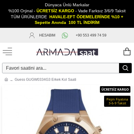
Dünyaca Ünlü Markalar
%100 Orjinal -
ÜCRETSİZ KARGO
- Vade Farksız 3/6/9 Taksit
TÜM ÜRÜNLERDE
HAVALE-EFT ÖDEMELERİNDE %10 +
Sepette
A
nında 100 TL İNDİRİM
HESABIM
+90 553 499 74 59
Guess GUGW0334G3 Erkek Kol Saati
ÜCRETSİZ KARGO
Peşin Fiyatına
3-6-9 Taksit