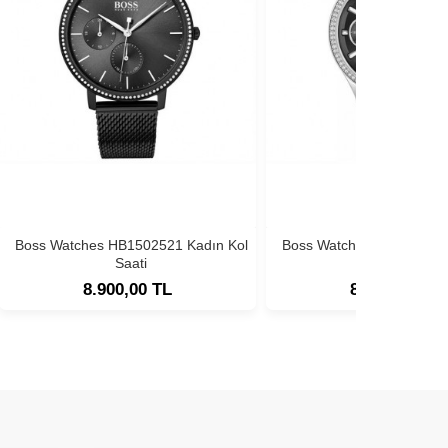
Boss Watches HB1502521 Kadın Kol
Boss Watches HB1502593
Saati
Saati
8.900,00 TL
8.900,00 TL