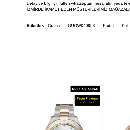
Detay ve bilgi için lütfen whatsaptan mesaj atın yada tele
İZMİRDE İKAMET EDEN MÜŞTERİLERİMİZ MAĞAZALA
Etiketler:
Guess
GUGW0409L3
Kadın
Kol
ÜCRETSİZ KARGO
Peşin Fiyatına
3-6-9 Taksit