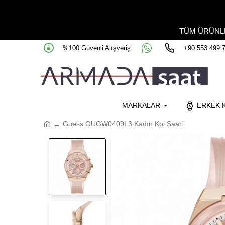
TÜM ÜRÜN
%100 Güvenli Alışveriş
+90 553 499 
MARKALAR
ERKEK K
Guess GUGW0409L3 Kadın Kol Saati