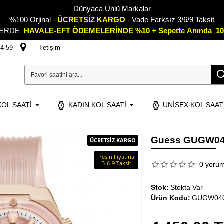
Dünyaca Ünlü Markalar
%100 Orjinal -
ÜCRETSİZ KARGO
- Vade Farksız 3/6/9 Taksit
LERDE
HAVALE-EFT ÖDEMELERİNDE %10 + Sepette
A
nında 10
74 59
İletişim
OL SAATI
KADIN KOL SAATI
UNISEX KOL SAAT
Guess GUGW040
ÜCRETSİZ KARGO
Peşin Fiyatına
3-6-9 Taksit
0 yoru
Stok:
Stokta Var
Ürün Kodu:
GUGW04