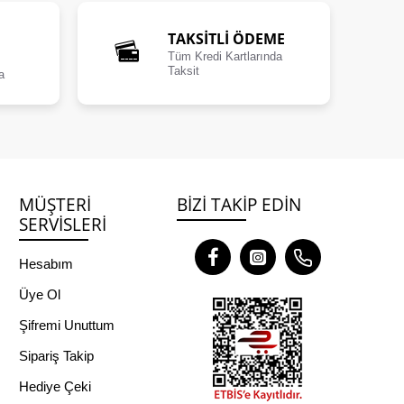
TAKSİTLİ ÖDEME
Tüm Kredi Kartlarında
Taksit
a
MÜŞTERI
BIZI TAKIP EDIN
SERVISLERI
Hesabım
Üye Ol
Şifremi Unuttum
Sipariş Takip
Hediye Çeki