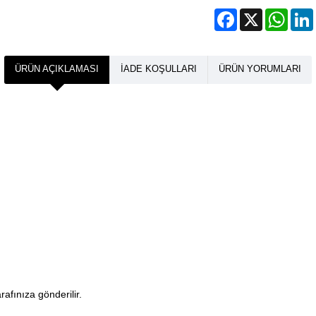
Facebook
X
What
ÜRÜN AÇIKLAMASI
İADE KOŞULLARI
ÜRÜN YORUMLARI
arafınıza gönderilir.