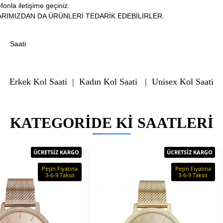
fonla iletişime geçiniz.
RIMIZDAN DA ÜRÜNLERİ TEDARİK EDEBİLİRLER.
Saati
Erkek Kol Saati
|
Kadın Kol Saati
|
Unisex Kol Saati
KATEGORIDE KI SAATLERI
ÜCRETSİZ KARGO
ÜCRETSİZ KARGO
Peşin Fiyatına
Peşin Fiyatına
3-6-9 Taksit
3-6-9 Taksit