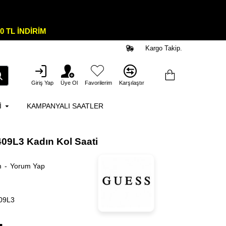
0 TL İNDİRİM
Kargo Takip.
Giriş Yap
Üye Ol
Favorilerim
Karşılaştır
I
KAMPANYALI SAATLER
9L3 Kadın Kol Saati
m
-
Yorum Yap
09L3