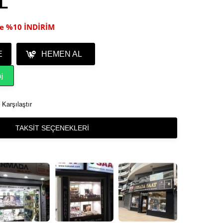
TL
ile %10 İNDİRİM
E
HEMEN AL
j
Karşılaştır
TAKSIT SEÇENEKLERI