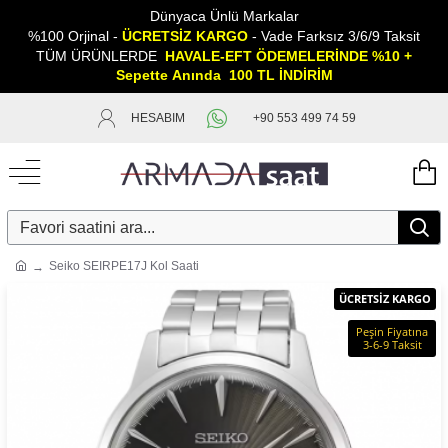
Dünyaca Ünlü Markalar
%100 Orjinal -
ÜCRETSİZ KARGO
- Vade Farksız 3/6/9 Taksit
TÜM ÜRÜNLERDE
HAVALE-EFT ÖDEMELERİNDE %10 +
Sepette
A
nında 100 TL İNDİRİM
HESABIM
+90 553 499 74 59
Seiko SEIRPE17J Kol Saati
ÜCRETSİZ KARGO
Peşin Fiyatına
3-6-9 Taksit