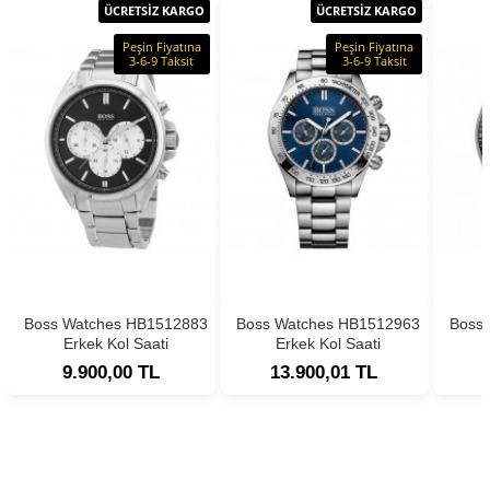
ÜCRETSİZ KARGO
ÜCRETSİZ KARGO
Peşin Fiyatına
Peşin Fiyatına
3-6-9 Taksit
3-6-9 Taksit
Boss Watches HB1512883
Boss Watches HB1512963
Boss
Erkek Kol Saati
Erkek Kol Saati
9.900,00 TL
13.900,01 TL