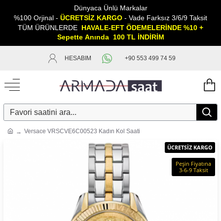
Dünyaca Ünlü Markalar
%100 Orjinal -
ÜCRETSİZ KARGO
- Vade Farksız 3/6/9 Taksit
TÜM ÜRÜNLERDE
HAVALE-EFT ÖDEMELERİNDE %10 +
Sepette
A
nında 100 TL İNDİRİM
HESABIM
+90 553 499 74 59
Versace VRSCVE6C00523 Kadın Kol Saati
ÜCRETSİZ KARGO
Peşin Fiyatına
3-6-9 Taksit