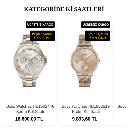
KATEGORIDE KI SAATLERI
ÜCRETSİZ KARGO
ÜCRETSİZ KARGO
Peşin Fiyatına
Peşin Fiyatına
3-6-9 Taksit
3-6-9 Taksit
Boss Watches HB1502446
Boss Watches HB1502519
Boss
Kadın Kol Saati
Kadın Kol Saati
16.600,00 TL
9.893,60 TL