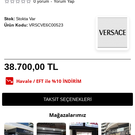
0 yorum
-
Yorum Yap
Stok:
Stokta Var
Ürün Kodu:
VRSCVE6C00523
38.700,00 TL
Havale / EFT ile %10 İNDİRİM
TAKSIT SEÇENEKLERI
Mağazalarımız