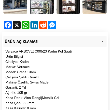
Facebook
X
WhatsApp
LinkedIn
Reddit
Messenger
ÜRÜN AÇIKLAMASI
Versace VRSCVE6C00523 Kadın Kol Saati
Ürün Bilgisi
Cinsiyet: Kadın
Marka: Versace
Model: Greca Glam
Çalışma Şekli: Quartz
Makine Özellik: Swiss Made
Garanti: 2 Yıl
Ağırlık: 105 gr
Kasa Renk: Altın Rengi|Metalik Gri
Kasa Çapı: 35 mm
Kasa Kalinlik: 8 mm