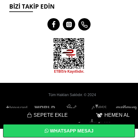
BIZI TAKIP EDIN
Tüm Hakları Saklıdır. © 2024
SEPETE EKLE
HEMEN AL
WHATSAPP MESAJ
Bu
Web Sitesi
Yoyobi
® Gelişmiş
E-Ticaret
sistemleri ile hazırlanmıştır.